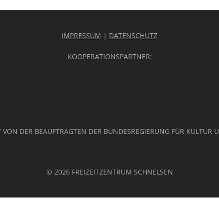
IMPRESSUM
|
DATENSCHUTZ
KOOPERATIONSPARTNER:
 VON DER BEAUFTRAGTEN DER BUNDESREGIERUNG FÜR KULTUR 
© 2026 FREIZEITZENTRUM SCHNELSEN