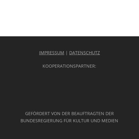
IMPRESSUM
|
DATENSCHUTZ
KOOPERATIONSPARTNER:
GEFÖRDERT VON DER BEAUFTRAGTEN DER
BUNDESREGIERUNG FÜR KULTUR UND MEDIEN