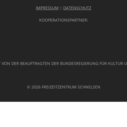
IMPRESSUM
|
DATENSCHUTZ
KOOPERATIONSPARTNER:
 VON DER BEAUFTRAGTEN DER BUNDESREGIERUNG FÜR KULTUR 
© 2026 FREIZEITZENTRUM SCHNELSEN