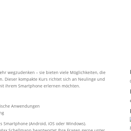
r wegzudenken – sie bieten viele Möglichkeiten, die
. Dieser kompakte Kurs richtet sich an Neulinge und
g mit ihrem Smartphone erlernen möchten.
ktische Anwendungen
ng
es Smartphone (Android, iOS oder Windows).
 Max Schellmann beantwortet Ihre Fragen gerne unter